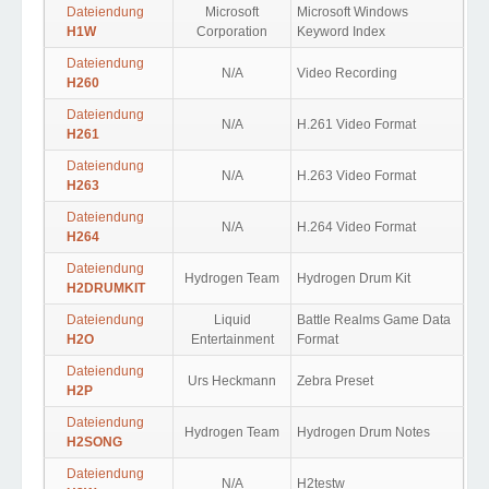
Dateiendung
Microsoft
Microsoft Windows
H1W
Corporation
Keyword Index
Dateiendung
N/A
Video Recording
H260
Dateiendung
N/A
H.261 Video Format
H261
Dateiendung
N/A
H.263 Video Format
H263
Dateiendung
N/A
H.264 Video Format
H264
Dateiendung
Hydrogen Team
Hydrogen Drum Kit
H2DRUMKIT
Dateiendung
Liquid
Battle Realms Game Data
H2O
Entertainment
Format
Dateiendung
Urs Heckmann
Zebra Preset
H2P
Dateiendung
Hydrogen Team
Hydrogen Drum Notes
H2SONG
Dateiendung
N/A
H2testw