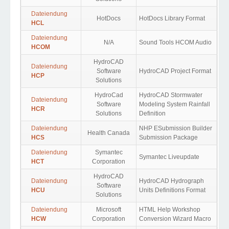
Dateiendung
HotDocs
HotDocs Library Format
HCL
Dateiendung
N/A
Sound Tools HCOM Audio
HCOM
HydroCAD
Dateiendung
Software
HydroCAD Project Format
HCP
Solutions
HydroCad
HydroCAD Stormwater
Dateiendung
Software
Modeling System Rainfall
HCR
Solutions
Definition
Dateiendung
NHP ESubmission Builder
Health Canada
HCS
Submission Package
Dateiendung
Symantec
Symantec Liveupdate
HCT
Corporation
HydroCAD
Dateiendung
HydroCAD Hydrograph
Software
HCU
Units Definitions Format
Solutions
Dateiendung
Microsoft
HTML Help Workshop
HCW
Corporation
Conversion Wizard Macro