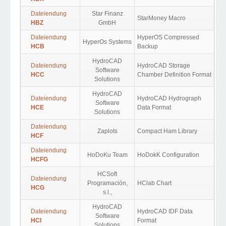
Dateiendung
Star Finanz
StarMoney Macro
HBZ
GmbH
Dateiendung
HyperOS Compressed
HyperOs Systems
HCB
Backup
HydroCAD
Dateiendung
HydroCAD Storage
Software
HCC
Chamber Definition Format
Solutions
HydroCAD
Dateiendung
HydroCAD Hydrograph
Software
HCE
Data Format
Solutions
Dateiendung
Zaplots
Compact Ham Library
HCF
Dateiendung
HoDoKu Team
HoDokK Configuration
HCFG
HCSoft
Dateiendung
Programación,
HClab Chart
HCG
s.l.,
HydroCAD
Dateiendung
HydroCAD IDF Data
Software
HCI
Format
Solutions