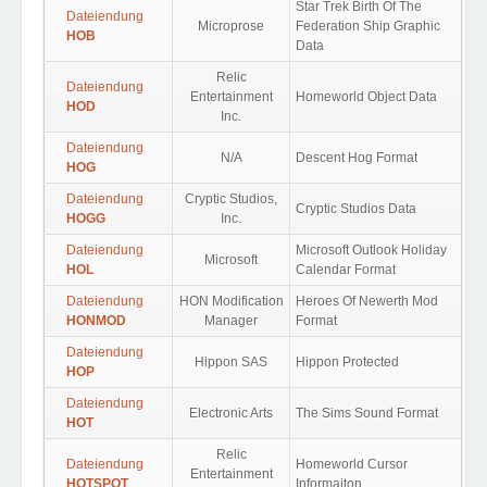
Star Trek Birth Of The
Dateiendung
Microprose
Federation Ship Graphic
HOB
Data
Relic
Dateiendung
Entertainment
Homeworld Object Data
HOD
Inc.
Dateiendung
N/A
Descent Hog Format
HOG
Dateiendung
Cryptic Studios,
Cryptic Studios Data
HOGG
Inc.
Dateiendung
Microsoft Outlook Holiday
Microsoft
HOL
Calendar Format
Dateiendung
HON Modification
Heroes Of Newerth Mod
HONMOD
Manager
Format
Dateiendung
Hippon SAS
Hippon Protected
HOP
Dateiendung
Electronic Arts
The Sims Sound Format
HOT
Relic
Dateiendung
Homeworld Cursor
Entertainment
HOTSPOT
Informaiton