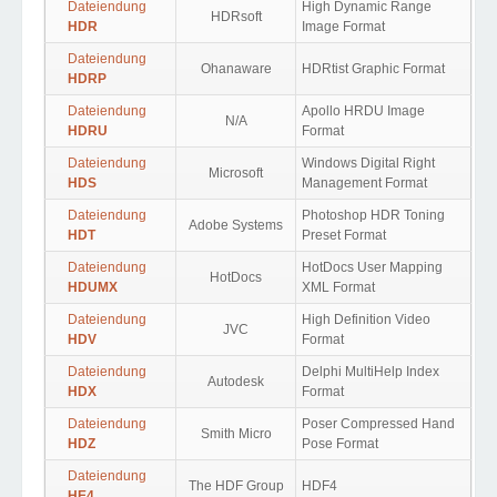
Dateiendung
High Dynamic Range
HDRsoft
HDR
Image Format
Dateiendung
Ohanaware
HDRtist Graphic Format
HDRP
Dateiendung
Apollo HRDU Image
N/A
HDRU
Format
Dateiendung
Windows Digital Right
Microsoft
HDS
Management Format
Dateiendung
Photoshop HDR Toning
Adobe Systems
HDT
Preset Format
Dateiendung
HotDocs User Mapping
HotDocs
HDUMX
XML Format
Dateiendung
High Definition Video
JVC
HDV
Format
Dateiendung
Delphi MultiHelp Index
Autodesk
HDX
Format
Dateiendung
Poser Compressed Hand
Smith Micro
HDZ
Pose Format
Dateiendung
The HDF Group
HDF4
HE4