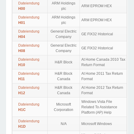
Dateiendung
ARM Holdings
ARM EPROM HEX
H00
plc
Dateiendung
ARM Holdings
ARM EPROM HEX
H01
plc
Dateiendung
General Electric
GE FIX32 Historical
H04
Company
Dateiendung
General Electric
GE FIX32 Historical
H08
Company
Dateiendung
At Home Canada 2010 Tax
H&R Block
H10
Return Format
Dateiendung
H&R Block
At Home 2011 Tax Return
H11
Canada
Format
Dateiendung
H&R Block
At Home 2012 Tax Return
H12
Canada
Format
Windows Vista File
Dateiendung
Microsoft
Related To Assistance
H1C
Corporation
Platform (AP) Help
Dateiendung
N/A
Microsoft Windows
H1D