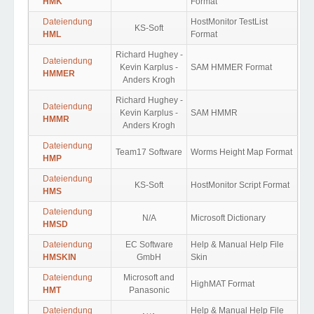
HMK
Format
Dateiendung
HostMonitor TestList
KS-Soft
HML
Format
Richard Hughey -
Dateiendung
Kevin Karplus -
SAM HMMER Format
HMMER
Anders Krogh
Richard Hughey -
Dateiendung
Kevin Karplus -
SAM HMMR
HMMR
Anders Krogh
Dateiendung
Team17 Software
Worms Height Map Format
HMP
Dateiendung
KS-Soft
HostMonitor Script Format
HMS
Dateiendung
N/A
Microsoft Dictionary
HMSD
Dateiendung
EC Software
Help & Manual Help File
HMSKIN
GmbH
Skin
Dateiendung
Microsoft and
HighMAT Format
HMT
Panasonic
Dateiendung
Help & Manual Help File