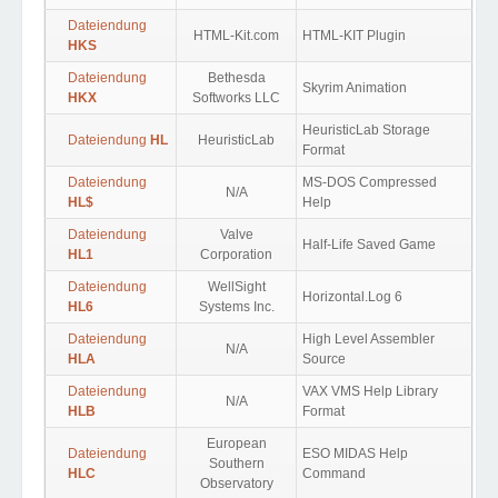
Dateiendung
HTML-Kit.com
HTML-KIT Plugin
HKS
Dateiendung
Bethesda
Skyrim Animation
HKX
Softworks LLC
HeuristicLab Storage
Dateiendung
HL
HeuristicLab
Format
Dateiendung
MS-DOS Compressed
N/A
HL$
Help
Dateiendung
Valve
Half-Life Saved Game
HL1
Corporation
Dateiendung
WellSight
Horizontal.Log 6
HL6
Systems Inc.
Dateiendung
High Level Assembler
N/A
HLA
Source
Dateiendung
VAX VMS Help Library
N/A
HLB
Format
European
Dateiendung
ESO MIDAS Help
Southern
HLC
Command
Observatory