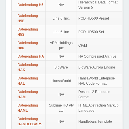
Hierarchical Data Format
Dateiendung
H5
N/A
Version 5
Dateiendung
Line 6, Inc.
POD HD500 Preset
H5E
Dateiendung
Line 6, Inc.
POD HD500 Set
H5S
Dateiendung
ARM Holdings
CP/M
H86
plc
Dateiendung
HA
N/A
HA Compressed Archive
Dateiendung
BioWare
BioWare Aurora Engine
HAK
Dateiendung
HansaWorld Enterprise
HansaWorld
HAL
HAL Code Format
Dateiendung
Descent 2 Resource
N/A
HAM
Format
Dateiendung
Sublime HQ Pty
HTML Abstraction Markup
HAML
Ltd
Language
Dateiendung
N/A
Handlebars Template
HANDLEBARS