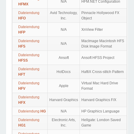
N/A
HFM.NET Configuration
HFMX
Dateiendung
Avid Technology,
Pinnacle Hollywood FX
HFO
Inc.
Object
Dateiendung
N/A
XnView Filter
HFP
Dateiendung
MacImage Macintosh HFS
N/A
HFS
Disk Image Format
Dateiendung
Ansoft
Ansoft HFSS Project
HFSS
Dateiendung
HotDocs
HaftiX Cross-stitch Pattern
HFT
Dateiendung
Virtual Mac Hard Drive
Apple
HFV
Format
Dateiendung
Harvard Graphics
Harvard Graphics F/X
HFX
Dateiendung
HG
N/A
HP Graphics Language
Dateiendung
Electronic Arts,
Hellgate: London Saved
HG1
Inc.
Game