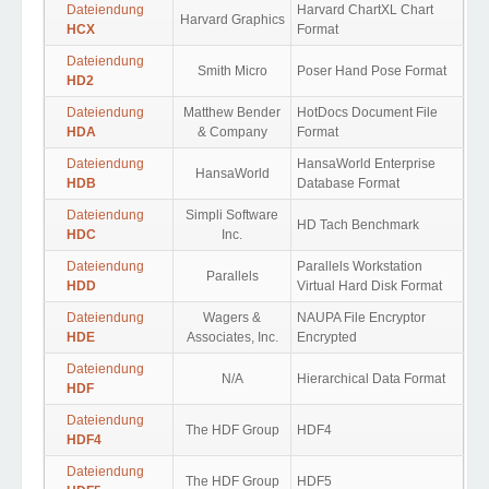
Dateiendung
Harvard ChartXL Chart
Harvard Graphics
HCX
Format
Dateiendung
Smith Micro
Poser Hand Pose Format
HD2
Dateiendung
Matthew Bender
HotDocs Document File
HDA
& Company
Format
Dateiendung
HansaWorld Enterprise
HansaWorld
HDB
Database Format
Dateiendung
Simpli Software
HD Tach Benchmark
HDC
Inc.
Dateiendung
Parallels Workstation
Parallels
HDD
Virtual Hard Disk Format
Dateiendung
Wagers &
NAUPA File Encryptor
HDE
Associates, Inc.
Encrypted
Dateiendung
N/A
Hierarchical Data Format
HDF
Dateiendung
The HDF Group
HDF4
HDF4
Dateiendung
The HDF Group
HDF5