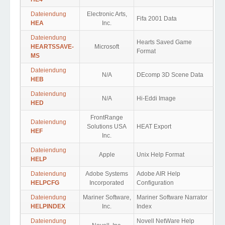
Dateiendung
Electronic Arts,
Fifa 2001 Data
HEA
Inc.
Dateiendung
Hearts Saved Game
HEARTSSAVE-
Microsoft
Format
MS
Dateiendung
N/A
DEcomp 3D Scene Data
HEB
Dateiendung
N/A
Hi-Eddi Image
HED
FrontRange
Dateiendung
Solutions USA
HEAT Export
HEF
Inc.
Dateiendung
Apple
Unix Help Format
HELP
Dateiendung
Adobe Systems
Adobe AIR Help
HELPCFG
Incorporated
Configuration
Dateiendung
Mariner Software,
Mariner Software Narrator
HELPINDEX
Inc.
Index
Dateiendung
Novell NetWare Help