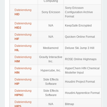
Computing
Sony Ericsson
Dateiendung
Sony Ericsson
Configuration Archive
HID
Format
Dateiendung
N/A
KeepSafe Encrypted
HID2
Dateiendung
N/A
Quicken Online Format
HIF
Dateiendung
Mediamond
Deluxe Ski Jump 3 Hill
HIL
Dateiendung
Gravity Interactive
ROSE Online Highmaps
HIM
Inc.
Dateiendung
HyperChem HIN Chemical
Hypercube, Inc.
HIN
Modeller Input
Dateiendung
Side Effects
Houdini Project Format
HIP
Software
Dateiendung
Side Effects
Houdini Apprentice Format
HIPNC
Software
Dateiendung
N/A
Bitmap
HIPS