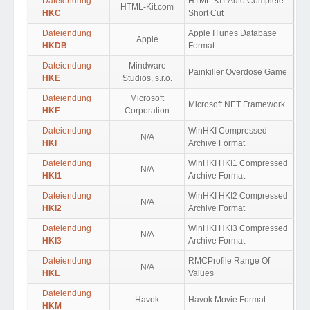
Dateiendung
HTML-KIT Auto Complete
HTML-Kit.com
HKC
Short Cut
Dateiendung
Apple ITunes Database
Apple
HKDB
Format
Dateiendung
Mindware
Painkiller Overdose Game
HKE
Studios, s.r.o.
Dateiendung
Microsoft
Microsoft.NET Framework
HKF
Corporation
Dateiendung
WinHKI Compressed
N/A
HKI
Archive Format
Dateiendung
WinHKI HKI1 Compressed
N/A
HKI1
Archive Format
Dateiendung
WinHKI HKI2 Compressed
N/A
HKI2
Archive Format
Dateiendung
WinHKI HKI3 Compressed
N/A
HKI3
Archive Format
Dateiendung
RMCProfile Range Of
N/A
HKL
Values
Dateiendung
Havok
Havok Movie Format
HKM