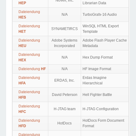
Novell, Inc.
HEP
Librarian Data
Dateiendung
N/A
TurboGrafx-16 Audio
HES
Dateiendung
WinSQL HTML Export
SYNAMETIRCS
HET
Template
Dateiendung
Adobe Systems
Adobe Flash Player Cache
HEU
Incorporated
Metadata
Dateiendung
N/A
Hex Dump Format
HEX
Dateiendung
HF
N/A
HF Image Format
Dateiendung
Erdas Imagine
ERDAS, Inc.
HFA
Hierarchical
Dateiendung
David Peterson
Hell Fighter Battle
HFB
Dateiendung
H-JTAG team
H-JTAG Configuration
HFC
Dateiendung
HotDocs Form Document
HotDocs
HFD
Format
Dateiendung