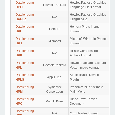
Dateiendung
Hewlett Packard Graphics
Hewlett-Packard
HPGL
Language Plot Format
Dateiendung
Hewlett Packard Graphics
N/A
HPGL2
Language 2
Dateiendung
Hemera Photo Image
Hemera
HPI
Format
Dateiendung
Microsoft Win Help Project
Microsoft
HPJ
Format
Dateiendung
HPack Compressed
N/A
HPK
Archive Format
Dateiendung
Hewlett-Packard LaserJet
Hewlett-Packard
HPL
Vector Image Format
Dateiendung
Apple ITunes Device
Apple, Inc.
HPLG
Plugin
Dateiendung
Symantec
Procomm Plus Alternate
HPM
Corporation
Main Menu
Dateiendung
HippoDraw Canvas
Paul F. Kunz
HPO
Document
Dateiendung
N/A
C++ Header Format