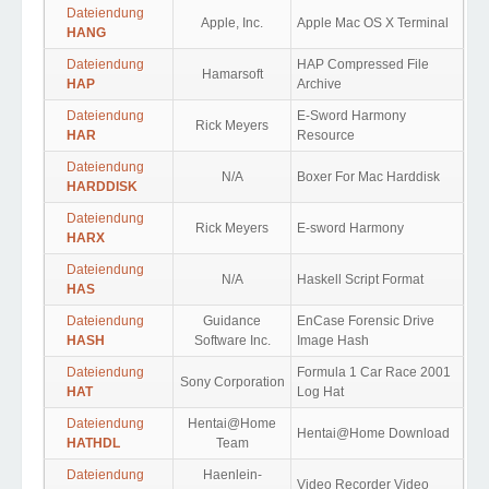
Dateiendung
Apple, Inc.
Apple Mac OS X Terminal
HANG
Dateiendung
HAP Compressed File
Hamarsoft
HAP
Archive
Dateiendung
E-Sword Harmony
Rick Meyers
HAR
Resource
Dateiendung
N/A
Boxer For Mac Harddisk
HARDDISK
Dateiendung
Rick Meyers
E-sword Harmony
HARX
Dateiendung
N/A
Haskell Script Format
HAS
Dateiendung
Guidance
EnCase Forensic Drive
HASH
Software Inc.
Image Hash
Dateiendung
Formula 1 Car Race 2001
Sony Corporation
HAT
Log Hat
Dateiendung
Hentai@Home
Hentai@Home Download
HATHDL
Team
Dateiendung
Haenlein-
Video Recorder Video