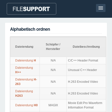
Hauptseite
Alphabetisch ordnen
Kontakt
Language
Schöpfer /
Dateiendung
Dateibeschreibung
Hersteller
DATEIENDUNG HINZUFÜGEN
Dateiendung
H
N/A
C/C++ Header Format
Dateiendung
N/A
Unusual C++ Header
H++
Dateiendung
H-
N/A
H.263 Encoded Video
263
Dateiendung
N/A
H.263 Encoded Video
H263
Movie Edit Pro Waveform
Dateiendung
H0
MAGIX
Information Format