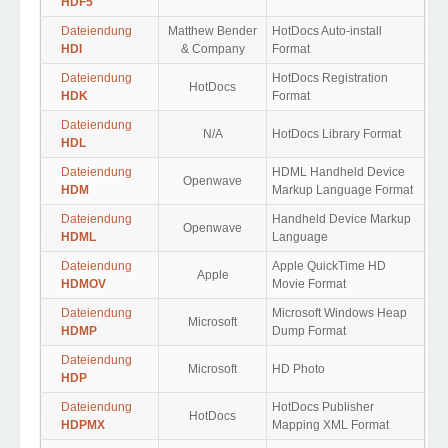
HDF5
Dateiendung
Matthew Bender
HotDocs Auto-install
HDI
& Company
Format
Dateiendung
HotDocs Registration
HotDocs
HDK
Format
Dateiendung
N/A
HotDocs Library Format
HDL
Dateiendung
HDML Handheld Device
Openwave
HDM
Markup Language Format
Dateiendung
Handheld Device Markup
Openwave
HDML
Language
Dateiendung
Apple QuickTime HD
Apple
HDMOV
Movie Format
Dateiendung
Microsoft Windows Heap
Microsoft
HDMP
Dump Format
Dateiendung
Microsoft
HD Photo
HDP
Dateiendung
HotDocs Publisher
HotDocs
HDPMX
Mapping XML Format