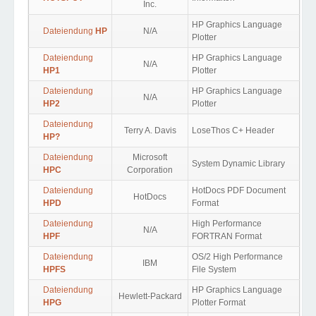
Inc.
HP Graphics Language
Dateiendung
HP
N/A
Plotter
Dateiendung
HP Graphics Language
N/A
HP1
Plotter
Dateiendung
HP Graphics Language
N/A
HP2
Plotter
Dateiendung
Terry A. Davis
LoseThos C+ Header
HP?
Dateiendung
Microsoft
System Dynamic Library
HPC
Corporation
Dateiendung
HotDocs PDF Document
HotDocs
HPD
Format
Dateiendung
High Performance
N/A
HPF
FORTRAN Format
Dateiendung
OS/2 High Performance
IBM
HPFS
File System
Dateiendung
HP Graphics Language
Hewlett-Packard
HPG
Plotter Format