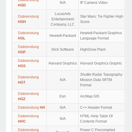
Dateiendung
N/A
IP Camera Video
HGD
LucasArts
Dateiendung
Star Wars: Tie Fighter High
Entertainment
HGH
Score
Company, LLC
Dateiendung
Hewlett-Packard Graphics
Hewlett-Packard
HGL
Language Format
Dateiendung
Slick Software
HighGrow Plant
HGP
Dateiendung
Harvard Graphics
Harvard Graphics Graphic
HGS
Shuttle Radar Topography
Dateiendung
N/A
Mission Data SRTM
HGT
Format
Dateiendung
Esri
ArcMap GIS
HGZ
Dateiendung
HH
N/A
C++ Header Format
Dateiendung
HTML Help Table Of
N/A
HHC
Contents Format
Dateiendung
Power C Precompiled