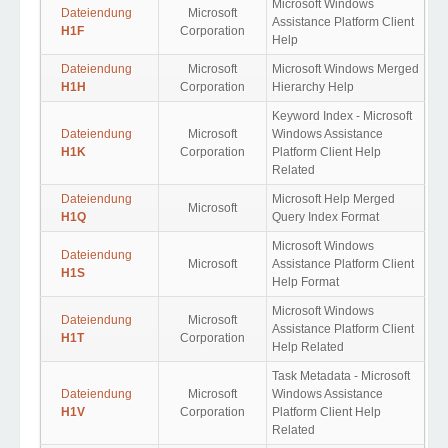
Microsoft Windows
Dateiendung
Microsoft
Assistance Platform Client
H1F
Corporation
Help
Dateiendung
Microsoft
Microsoft Windows Merged
H1H
Corporation
Hierarchy Help
Keyword Index - Microsoft
Dateiendung
Microsoft
Windows Assistance
H1K
Corporation
Platform Client Help
Related
Dateiendung
Microsoft Help Merged
Microsoft
H1Q
Query Index Format
Microsoft Windows
Dateiendung
Microsoft
Assistance Platform Client
H1S
Help Format
Microsoft Windows
Dateiendung
Microsoft
Assistance Platform Client
H1T
Corporation
Help Related
Task Metadata - Microsoft
Dateiendung
Microsoft
Windows Assistance
H1V
Corporation
Platform Client Help
Related