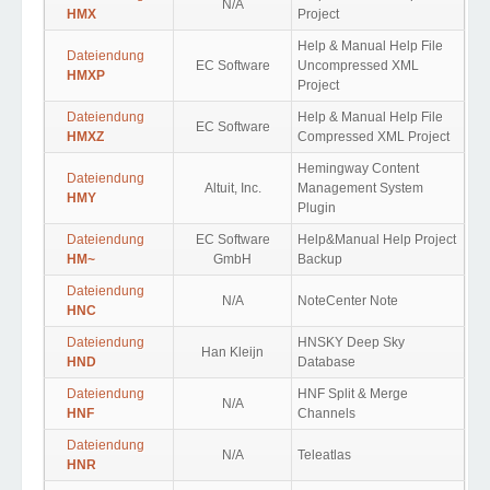
N/A
HMX
Project
Help & Manual Help File
Dateiendung
EC Software
Uncompressed XML
HMXP
Project
Dateiendung
Help & Manual Help File
EC Software
HMXZ
Compressed XML Project
Hemingway Content
Dateiendung
Altuit, Inc.
Management System
HMY
Plugin
Dateiendung
EC Software
Help&Manual Help Project
HM~
GmbH
Backup
Dateiendung
N/A
NoteCenter Note
HNC
Dateiendung
HNSKY Deep Sky
Han Kleijn
HND
Database
Dateiendung
HNF Split & Merge
N/A
HNF
Channels
Dateiendung
N/A
Teleatlas
HNR