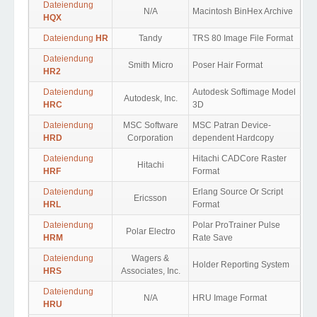
Dateiendung
N/A
Macintosh BinHex Archive
HQX
Dateiendung
HR
Tandy
TRS 80 Image File Format
Dateiendung
Smith Micro
Poser Hair Format
HR2
Dateiendung
Autodesk Softimage Model
Autodesk, Inc.
HRC
3D
Dateiendung
MSC Software
MSC Patran Device-
HRD
Corporation
dependent Hardcopy
Dateiendung
Hitachi CADCore Raster
Hitachi
HRF
Format
Dateiendung
Erlang Source Or Script
Ericsson
HRL
Format
Dateiendung
Polar ProTrainer Pulse
Polar Electro
HRM
Rate Save
Dateiendung
Wagers &
Holder Reporting System
HRS
Associates, Inc.
Dateiendung
N/A
HRU Image Format
HRU