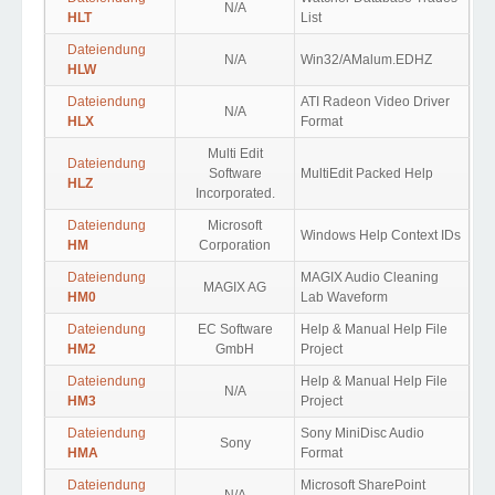
N/A
HLT
List
Dateiendung
N/A
Win32/AMalum.EDHZ
HLW
Dateiendung
ATI Radeon Video Driver
N/A
HLX
Format
Multi Edit
Dateiendung
Software
MultiEdit Packed Help
HLZ
Incorporated.
Dateiendung
Microsoft
Windows Help Context IDs
HM
Corporation
Dateiendung
MAGIX Audio Cleaning
MAGIX AG
HM0
Lab Waveform
Dateiendung
EC Software
Help & Manual Help File
HM2
GmbH
Project
Dateiendung
Help & Manual Help File
N/A
HM3
Project
Dateiendung
Sony MiniDisc Audio
Sony
HMA
Format
Dateiendung
Microsoft SharePoint