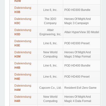
H2W
Dateiendung
Line 6, Inc.
POD HD300 Bundle
H3B
Dateiendung
The 3DO
Heroes Of Might And
H3C
Company
Magic 3 Campaign
Dateiendung
Altair
Altair HyperView 3D Model
H3D
Engineering, Inc.
Dateiendung
Line 6, Inc.
POD HD300 Preset
H3E
Dateiendung
New World
Heroes Of Might And
H3M
Computing
Magic 3 Map Format
Dateiendung
Line 6, Inc.
POD HD400 Bundle
H4B
Dateiendung
Line 6, Inc.
POD HD400 Preset
H4E
Dateiendung
Capcom Co., Ltd.
Resident Evil Zero Game
H4M
Dateiendung
New World
Heroes Of Might And
H4R
Computing
Magic 4 Data Format