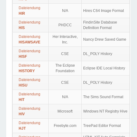
Dateiendung
N/A
Hires C64 Image Format
HIR
Dateiendung
FindinSite Database
PHDCC
HIS
Definition Format
Dateiendung
Her Interactive,
Nancy Drew Saved Game
HISAWSAVE
Inc.
Dateiendung
CSE
DL_POLY History
HISF
Dateiendung
The Eclipse
Eclipse IDE Local History
HISTORY
Foundation
Dateiendung
CSE
DL_POLY History
HISU
Dateiendung
N/A
The Sims Sound Format
HIT
Dateiendung
Microsoft
Windows NT Registry Hive
HIV
Dateiendung
Freebyte.com
TreePad Editor Format
HJT