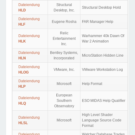
Dateiendung
Structural
Structural Desktop Hold
HLD
Desktop, Inc.
Dateiendung
Eugene Rosha
FAR Manager Help
HLF
Relic
Dateiendung
Warhammer 40k Dawn Of
Entertainment
HLK
War 2 Animation
Inc.
Dateiendung
Bentley Systems,
MicroStation Hidden Line
HLN
Incorporated
Dateiendung
VMware, Inc.
VMware Workstation Log
HLOG
Dateiendung
Microsoft
Help Format
HLP
European
Dateiendung
Southern
ESO MIDAS Help Qualifier
HLQ
Observatory
High Level Shader
Dateiendung
Microsoft
Language Source Code
HLSL
Format
Dateiendung
Watcher Database Trades