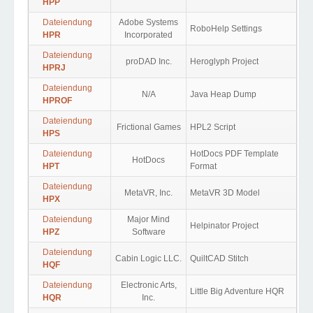
HPP
Dateiendung
Adobe Systems
RoboHelp Settings
HPR
Incorporated
Dateiendung
proDAD Inc.
Heroglyph Project
HPRJ
Dateiendung
N/A
Java Heap Dump
HPROF
Dateiendung
Frictional Games
HPL2 Script
HPS
Dateiendung
HotDocs PDF Template
HotDocs
HPT
Format
Dateiendung
MetaVR, Inc.
MetaVR 3D Model
HPX
Dateiendung
Major Mind
Helpinator Project
HPZ
Software
Dateiendung
Cabin Logic LLC.
QuiltCAD Stitch
HQF
Dateiendung
Electronic Arts,
Little Big Adventure HQR
HQR
Inc.