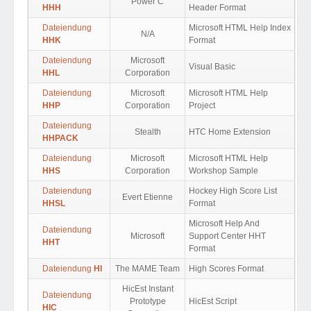
Power C
HHH
Header Format
Dateiendung
Microsoft HTML Help Index
N/A
HHK
Format
Dateiendung
Microsoft
Visual Basic
HHL
Corporation
Dateiendung
Microsoft
Microsoft HTML Help
HHP
Corporation
Project
Dateiendung
Stealth
HTC Home Extension
HHPACK
Dateiendung
Microsoft
Microsoft HTML Help
HHS
Corporation
Workshop Sample
Dateiendung
Hockey High Score List
Evert Etienne
HHSL
Format
Microsoft Help And
Dateiendung
Microsoft
Support Center HHT
HHT
Format
Dateiendung
HI
The MAME Team
High Scores Format
HicEst Instant
Dateiendung
Prototype
HicEst Script
HIC