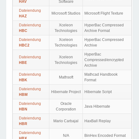
HAV
Software
Dateiendung
Microsoft Studios
Microsoft Flight Texture
HAZ
Dateiendung
Xceleon
HyperBac Compressed
HBC
Technologies
Archive Format
Dateiendung
Xceleon
HyperBac Compressed
HBC2
Technologies
Archive
HyperBac
Dateiendung
Xceleon
Compressed/encrypted
HBE
Technologies
Archive
Dateiendung
Mathcad Handbook
Mathsoft
HBK
Format
Dateiendung
Hibernate Project
Hibernate Script
HBM
Dateiendung
Oracle
Java Hibernate
HBN
Corporation
Dateiendung
Mario Carbajal
HaxBall Replay
HBR
Dateiendung
N/A
BinHex Encoded Format
HBX