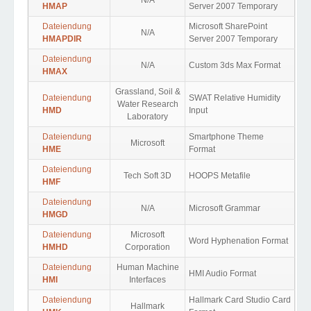
N/A
HMAP
Server 2007 Temporary
Dateiendung
Microsoft SharePoint
N/A
HMAPDIR
Server 2007 Temporary
Dateiendung
N/A
Custom 3ds Max Format
HMAX
Grassland, Soil &
Dateiendung
SWAT Relative Humidity
Water Research
HMD
Input
Laboratory
Dateiendung
Smartphone Theme
Microsoft
HME
Format
Dateiendung
Tech Soft 3D
HOOPS Metafile
HMF
Dateiendung
N/A
Microsoft Grammar
HMGD
Dateiendung
Microsoft
Word Hyphenation Format
HMHD
Corporation
Dateiendung
Human Machine
HMI Audio Format
HMI
Interfaces
Dateiendung
Hallmark Card Studio Card
Hallmark