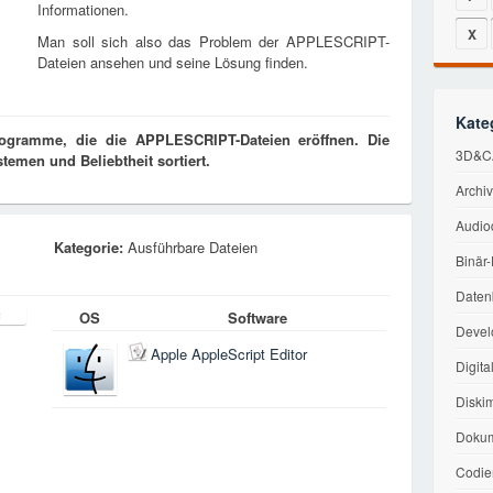
Informationen.
X
Man soll sich also das Problem der APPLESCRIPT-
Dateien ansehen und seine Lösung finden.
Kate
rogramme, die die APPLESCRIPT-Dateien eröffnen. Die
3D&C
emen und Beliebtheit sortiert.
Archi
Audio
Kategorie:
Ausführbare Dateien
Binär
Daten
OS
Software
Devel
Apple AppleScript Editor
Digita
Diski
Dokum
Codie