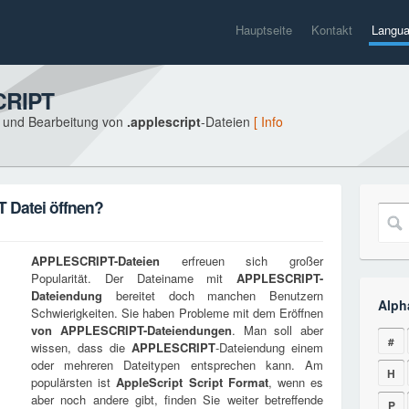
Hauptseite
Kontakt
Langu
CRIPT
g und Bearbeitung von
.applescript
-Dateien
[ Info
 Datei öffnen?
APPLESCRIPT
-Dateien
erfreuen sich großer
Popularität. Der Dateiname mit
APPLESCRIPT
-
Dateiendung
bereitet doch manchen Benutzern
Alph
Schwierigkeiten. Sie haben Probleme mit dem Eröffnen
von
APPLESCRIPT
-Dateiendungen
. Man soll aber
#
wissen, dass die
APPLESCRIPT
-Dateiendung einem
oder mehreren Dateitypen entsprechen kann. Am
H
populärsten ist
AppleScript Script Format
, wenn es
aber noch andere gibt, finden Sie weiter betreffende
P