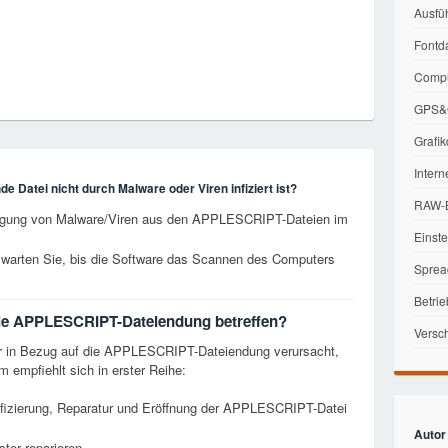
Ausfü
Fontd
Compu
GPS&G
Grafik
Intern
e Datei nicht durch Malware oder Viren infiziert ist?
RAW-B
itigung von Malware/Viren aus den APPLESCRIPT-Dateien im
Einst
 warten Sie, bis die Software das Scannen des Computers
Sprea
Betri
 die APPLESCRIPT-Dateiendung betreffen?
Versc
er in Bezug auf die APPLESCRIPT-Dateiendung verursacht,
 empfiehlt sich in erster Reihe:
fizierung, Reparatur und Eröffnung der APPLESCRIPT-Datei
Autor
ter reparieren