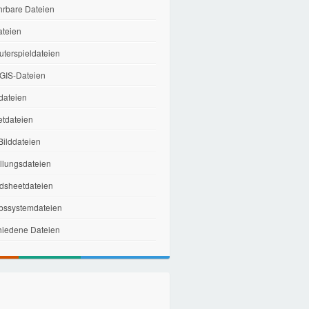
hrbare Dateien
ateien
terspieldateien
IS-Dateien
dateien
etdateien
ilddateien
ellungsdateien
dsheetdateien
ebssystemdateien
hiedene Dateien