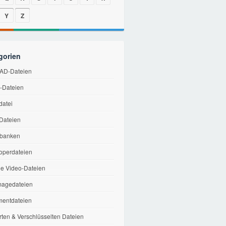
Y
Z
gorien
AD-Dateien
v-Dateien
datei
-Dateien
banken
operdateien
le Video-Dateien
magedateien
entdateien
rten & Verschlüsselten Dateien