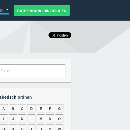
age
DATEIENDUNG HINZUFÜGEN
abetisch ordnen
A
B
C
D
E
F
G
I
J
K
L
M
N
O
Q
R
S
T
U
V
W