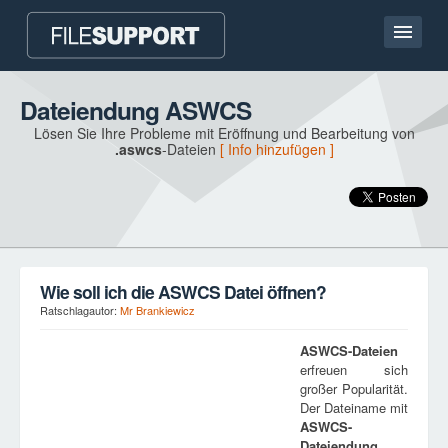
Hauptseite
Dateiendung ASWCS
Lösen Sie Ihre Probleme mit Eröffnung und Bearbeitung von
Kontakt
.aswcs
-Dateien
[ Info hinzufügen ]
Language
DATEIENDUNG HINZUFÜGEN
Wie soll ich die ASWCS Datei öffnen?
Ratschlagautor:
Mr Brankiewicz
ASWCS
-Dateien
erfreuen sich
großer Popularität.
Der Dateiname mit
ASWCS
-
Dateiendung