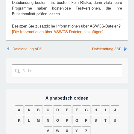
Dateiendung bedient. Es besteht kein Risiko, denn viele teure
Programme haben kostenlose Testversionen, die ihre
Funktionalität prüfen lassen.
Besitzen Sie zusätzliche Informationen über ASWCS-Dateien?
[Die Informationen über ASWCS-Dateien hinzufügen]
Dateiendung ARS
Dateiendung ASE
Alphabetisch ordnen
#
A
B
C
D
E
F
G
H
I
J
K
L
M
N
O
P
Q
R
S
T
U
V
W
X
Y
Z