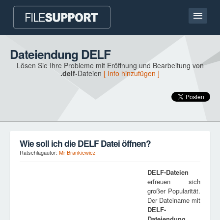
Hauptseite
Dateiendung DELF
Lösen Sie Ihre Probleme mit Eröffnung und Bearbeitung von
Kontakt
.delf
-Dateien
[ Info hinzufügen ]
Language
DATEIENDUNG HINZUFÜGEN
Wie soll ich die DELF Datei öffnen?
Ratschlagautor:
Mr Brankiewicz
DELF
-Dateien
erfreuen sich
großer Popularität.
Der Dateiname mit
DELF
-
Dateiendung