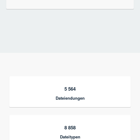
5 564
Dateiendungen
8 858
Dateitypen