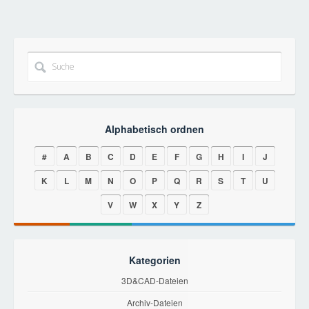
Alphabetisch ordnen
#
A
B
C
D
E
F
G
H
I
J
K
L
M
N
O
P
Q
R
S
T
U
V
W
X
Y
Z
Kategorien
3D&CAD-Dateien
Archiv-Dateien