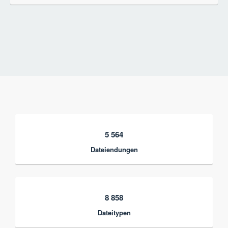
5 564
Dateiendungen
8 858
Dateitypen