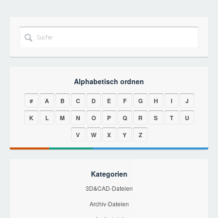
Alphabetisch ordnen
#
A
B
C
D
E
F
G
H
I
J
K
L
M
N
O
P
Q
R
S
T
U
V
W
X
Y
Z
Kategorien
3D&CAD-Dateien
Archiv-Dateien