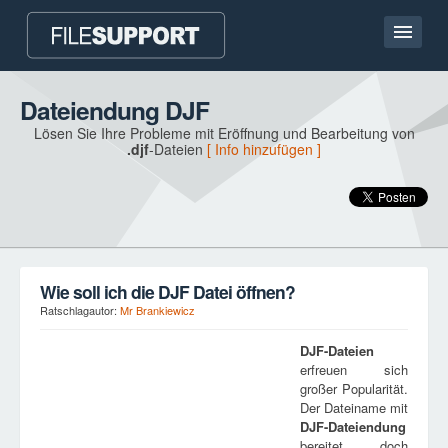
Hauptseite
Dateiendung DJF
Lösen Sie Ihre Probleme mit Eröffnung und Bearbeitung von
Kontakt
.djf
-Dateien
[ Info hinzufügen ]
Language
DATEIENDUNG HINZUFÜGEN
Wie soll ich die DJF Datei öffnen?
Ratschlagautor:
Mr Brankiewicz
DJF
-Dateien
erfreuen sich
großer Popularität.
Der Dateiname mit
DJF
-Dateiendung
bereitet doch