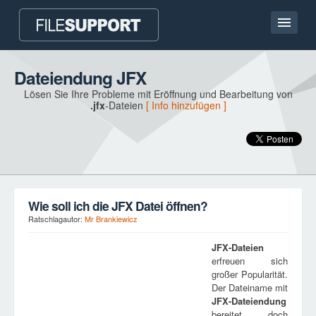
Hauptseite
Dateiendung JFX
Lösen Sie Ihre Probleme mit Eröffnung und Bearbeitung von
Kontakt
.jfx
-Dateien
[ Info hinzufügen ]
Language
DATEIENDUNG HINZUFÜGEN
Wie soll ich die JFX Datei öffnen?
Ratschlagautor:
Mr Brankiewicz
JFX
-Dateien
erfreuen sich
großer Popularität.
Der Dateiname mit
JFX
-Dateiendung
bereitet doch