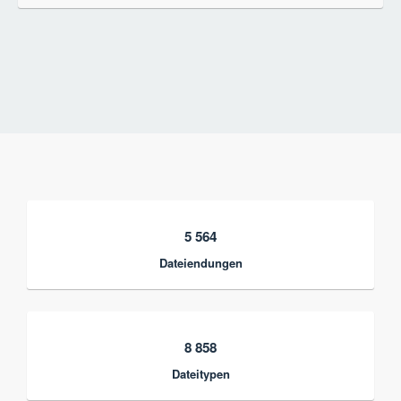
5 564
Dateiendungen
8 858
Dateitypen