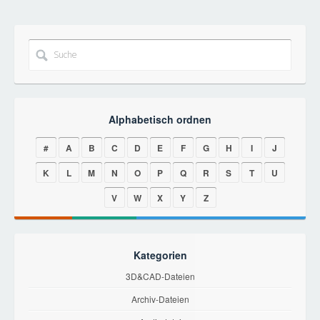
Alphabetisch ordnen
#
A
B
C
D
E
F
G
H
I
J
K
L
M
N
O
P
Q
R
S
T
U
V
W
X
Y
Z
Kategorien
3D&CAD-Dateien
Archiv-Dateien