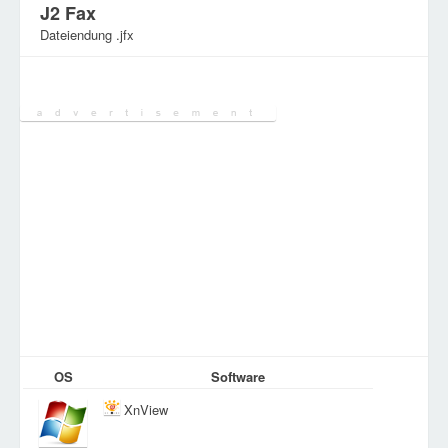
J2 Fax
Dateiendung .jfx
Kategorie:
Grafikdateien
OS
Software
XnView