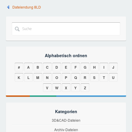
Dateiendung 8LD
Alphabetisch ordnen
#
A
B
C
D
E
F
G
H
I
J
K
L
M
N
O
P
Q
R
S
T
U
V
W
X
Y
Z
Kategorien
3D&CAD-Dateien
Archiv-Dateien