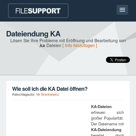
Hauptseite
Dateiendung KA
Lösen Sie Ihre Probleme mit Eröffnung und Bearbeitung von
Kontakt
.ka
-Dateien
[ Info hinzufügen ]
Language
DATEIENDUNG HINZUFÜGEN
Wie soll ich die KA Datei öffnen?
Ratschlagautor:
Mr Brankiewicz
KA
-Dateien
erfreuen sich
großer Popularität.
Der Dateiname mit
KA
-Dateiendung
bereitet doch