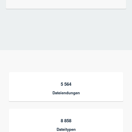
5 564
Dateiendungen
8 858
Dateitypen