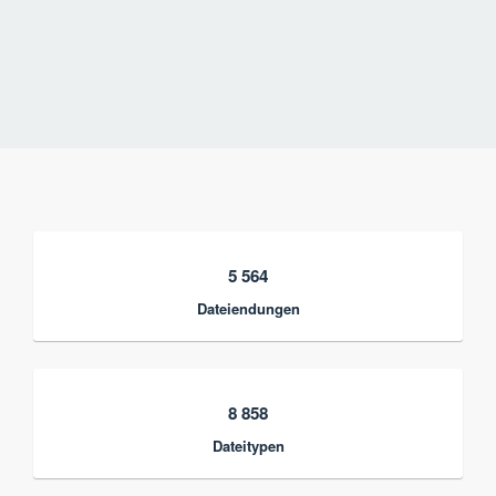
5 564
Dateiendungen
8 858
Dateitypen