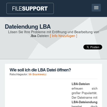
Hauptseite
Dateiendung LBA
Lösen Sie Ihre Probleme mit Eröffnung und Bearbeitung von
Kontakt
.lba
-Dateien
[ Info hinzufügen ]
Language
DATEIENDUNG HINZUFÜGEN
Wie soll ich die LBA Datei öffnen?
Ratschlagautor:
Mr Brankiewicz
LBA
-Dateien
erfreuen sich
großer Popularität.
Der Dateiname mit
LBA
-Dateiendung
bereitet doch