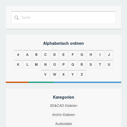
Alphabetisch ordnen
#
A
B
C
D
E
F
G
H
I
J
K
L
M
N
O
P
Q
R
S
T
U
V
W
X
Y
Z
Kategorien
3D&CAD-Dateien
Archiv-Dateien
Audiodatei