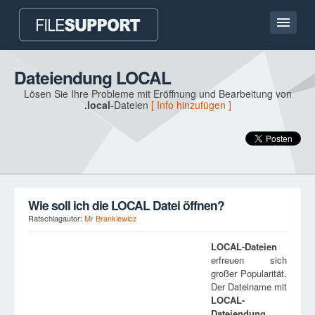
Hauptseite
Dateiendung LOCAL
Lösen Sie Ihre Probleme mit Eröffnung und Bearbeitung von
Kontakt
.local
-Dateien
[ Info hinzufügen ]
Language
DATEIENDUNG HINZUFÜGEN
Wie soll ich die LOCAL Datei öffnen?
Ratschlagautor:
Mr Brankiewicz
LOCAL
-Dateien
erfreuen sich
großer Popularität.
Der Dateiname mit
LOCAL
-
Dateiendung