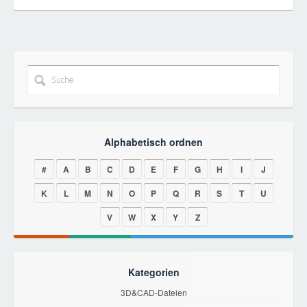
Alphabetisch ordnen
#
A
B
C
D
E
F
G
H
I
J
K
L
M
N
O
P
Q
R
S
T
U
V
W
X
Y
Z
Kategorien
3D&CAD-Dateien