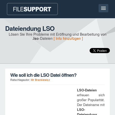
Hauptseite
Dateiendung LSO
Lösen Sie Ihre Probleme mit Eröffnung und Bearbeitung von
Kontakt
.lso
-Dateien
[ Info hinzufügen ]
Language
DATEIENDUNG HINZUFÜGEN
Wie soll ich die LSO Datei öffnen?
Ratschlagautor:
Mr Brankiewicz
LSO
-Dateien
erfreuen sich
großer Popularität.
Der Dateiname mit
LSO
-
Dateiendung