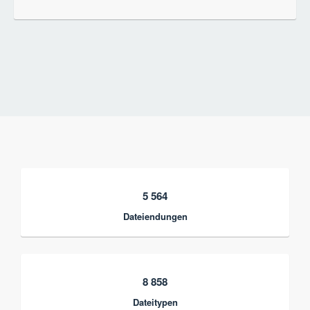
5 564
Dateiendungen
8 858
Dateitypen