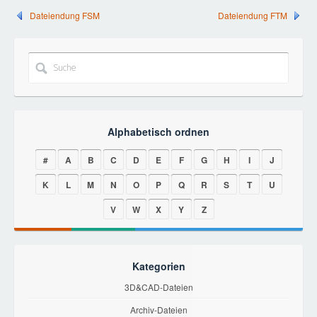
Dateiendung FSM
Dateiendung FTM
Alphabetisch ordnen
#
A
B
C
D
E
F
G
H
I
J
K
L
M
N
O
P
Q
R
S
T
U
V
W
X
Y
Z
Kategorien
3D&CAD-Dateien
Archiv-Dateien