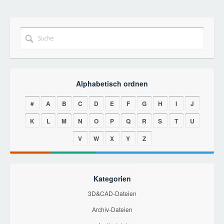
Alphabetisch ordnen
#
A
B
C
D
E
F
G
H
I
J
K
L
M
N
O
P
Q
R
S
T
U
V
W
X
Y
Z
Kategorien
3D&CAD-Dateien
Archiv-Dateien