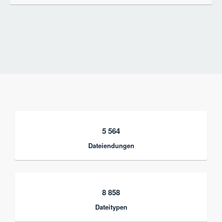
5 564
Dateiendungen
8 858
Dateitypen