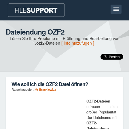
Hauptseite
Dateiendung OZF2
Lösen Sie Ihre Probleme mit Eröffnung und Bearbeitung von
Kontakt
.ozf2
-Dateien
[ Info hinzufügen ]
Language
DATEIENDUNG HINZUFÜGEN
Wie soll ich die OZF2 Datei öffnen?
Ratschlagautor:
Mr Brankiewicz
OZF2
-Dateien
erfreuen sich
großer Popularität.
Der Dateiname mit
OZF2
-
Dateiendung