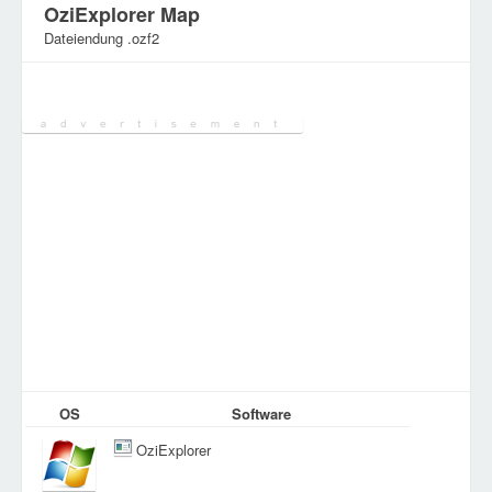
OziExplorer Map
Dateiendung .ozf2
Kategorie:
GPS&GIS-Dateien
OS
Software
OziExplorer