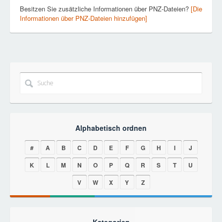
Besitzen Sie zusätzliche Informationen über PNZ-Dateien?
[Die
Informationen über PNZ-Dateien hinzufügen]
Alphabetisch ordnen
#
A
B
C
D
E
F
G
H
I
J
K
L
M
N
O
P
Q
R
S
T
U
V
W
X
Y
Z