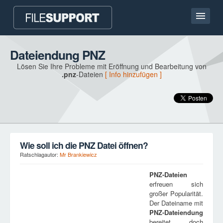
Hauptseite
Dateiendung PNZ
Lösen Sie Ihre Probleme mit Eröffnung und Bearbeitung von
Kontakt
.pnz
-Dateien
[ Info hinzufügen ]
Language
DATEIENDUNG HINZUFÜGEN
Wie soll ich die PNZ Datei öffnen?
Ratschlagautor:
Mr Brankiewicz
PNZ
-Dateien
erfreuen sich
großer Popularität.
Der Dateiname mit
PNZ
-Dateiendung
bereitet doch