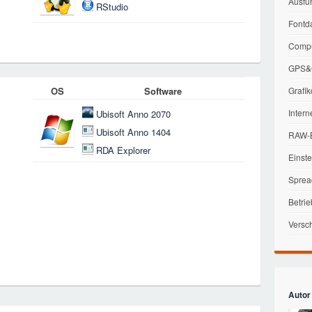
Ausfü
RStudio
Fontd
Compu
GPS&G
OS
Software
Grafik
Intern
Ubisoft Anno 2070
Ubisoft Anno 1404
RAW-B
RDA Explorer
Einst
Sprea
Betri
Versc
Autor