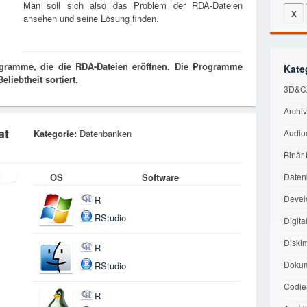
Man soll sich also das Problem der RDA-Dateien
X
ansehen und seine Lösung finden.
ogramme, die die RDA-Dateien eröffnen. Die Programme
Kate
liebtheit sortiert.
3D&C
Archi
at
Kategorie:
Datenbanken
Audio
Binär
OS
Software
Daten
Devel
R
RStudio
Digita
Diski
R
Dokum
RStudio
Codie
R