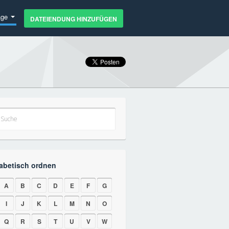
age
DATEIENDUNG HINZUFÜGEN
abetisch ordnen
A
B
C
D
E
F
G
I
J
K
L
M
N
O
Q
R
S
T
U
V
W