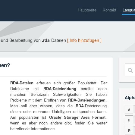
Hauptseite
Kontakt
Langu
g und Bearbeitung von
.rda
-Dateien
[ Info hinzufügen ]
fnen?
RDA
-Dateien
erfreuen sich großer Popularität. Der
Dateiname mit
RDA
-Dateiendung
bereitet doch
manchen Benutzern Schwierigkeiten. Sie haben
Alph
Probleme mit dem Eröffnen
von
RDA
-Dateiendungen
.
Man soll aber wissen, dass die
RDA
-Dateiendung
#
einem oder mehreren Dateitypen entsprechen kann.
Am populärsten ist
Oracle Storage Area Format
,
H
wenn es aber noch andere gibt, finden Sie weiter
betreffende Informationen.
P