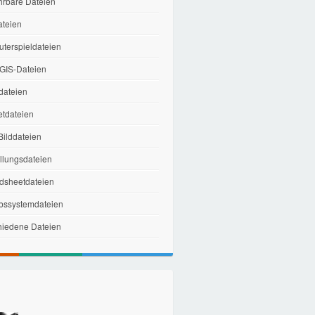
hrbare Dateien
ateien
terspieldateien
IS-Dateien
dateien
etdateien
ilddateien
ellungsdateien
dsheetdateien
ebssystemdateien
hiedene Dateien