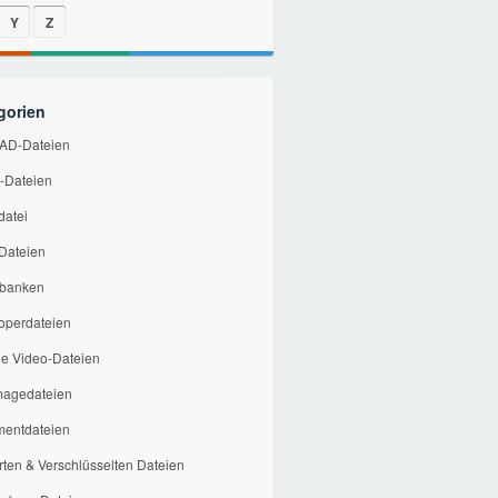
Y
Z
gorien
AD-Dateien
v-Dateien
datei
-Dateien
banken
operdateien
le Video-Dateien
magedateien
entdateien
rten & Verschlüsselten Dateien