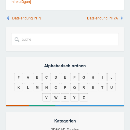
hinzufügen]
Dateiendung PHN
Dateiendung PHYA
Alphabetisch ordnen
#
A
B
C
D
E
F
G
H
I
J
K
L
M
N
O
P
Q
R
S
T
U
V
W
X
Y
Z
Kategorien
3D&CAD-Dateien