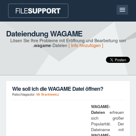
Hauptseite
Dateiendung WAGAME
Lösen Sie Ihre Probleme mit Eröffnung und Bearbeitung von
Kontakt
.wagame
-Dateien
[ Info hinzufügen ]
Language
DATEIENDUNG HINZUFÜGEN
Wie soll ich die WAGAME Datei öffnen?
Ratschlagautor:
Mr Brankiewicz
WAGAME
-
Dateien
erfreuen
sich großer
Popularität. Der
Dateiname mit
WAGAME
-