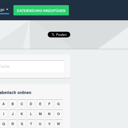
age
DATEIENDUNG HINZUFÜGEN
abetisch ordnen
A
B
C
D
E
F
G
I
J
K
L
M
N
O
Q
R
S
T
U
V
W