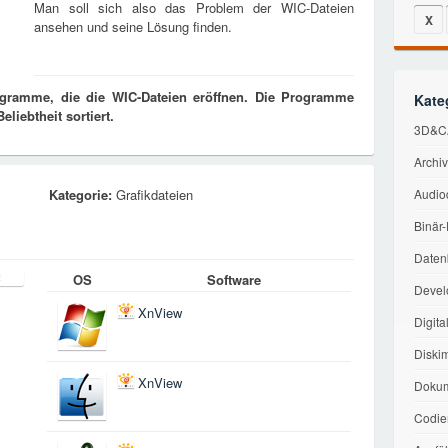
Man soll sich also das Problem der WIC-Dateien
X
ansehen und seine Lösung finden.
ogramme, die die WIC-Dateien eröffnen. Die Programme
Kate
liebtheit sortiert.
3D&C
Archi
Kategorie:
Grafikdateien
Audio
Binär
Daten
OS
Software
Devel
XnView
Digita
Diski
XnView
Dokum
Codie