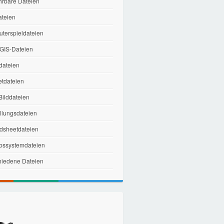
hrbare Dateien
ateien
terspieldateien
IS-Dateien
dateien
etdateien
ilddateien
ellungsdateien
dsheetdateien
ebssystemdateien
hiedene Dateien