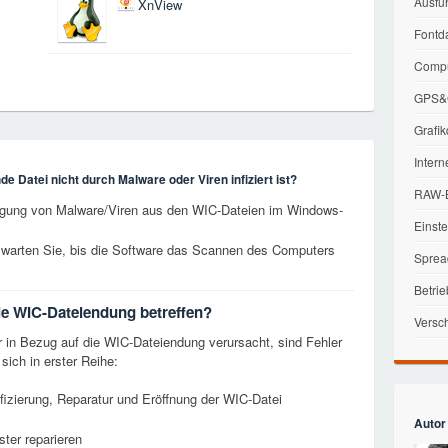
Ausfü
XnView
Fontd
Compu
GPS&G
Grafik
Intern
e Datei nicht durch Malware oder Viren infiziert ist?
RAW-B
tigung von Malware/Viren aus den WIC-Dateien im Windows-
Einst
 warten Sie, bis die Software das Scannen des Computers
Sprea
Betri
die WIC-Dateiendung betreffen?
Versc
r in Bezug auf die WIC-Dateiendung verursacht, sind Fehler
ich in erster Reihe:
izierung, Reparatur und Eröffnung der WIC-Datei
Autor
ter reparieren