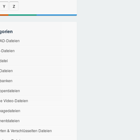
Y
Z
gorien
AD-Dateien
v-Dateien
datei
-Dateien
banken
operdateien
le Video-Dateien
magedateien
entdateien
rten & Verschlüsselten Dateien