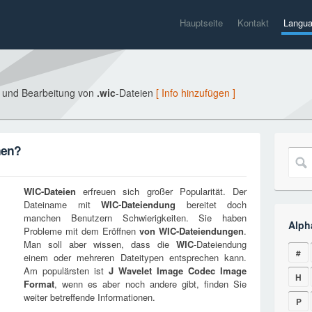
Hauptseite
Kontakt
Langu
g und Bearbeitung von
.wic
-Dateien
[ Info hinzufügen ]
nen?
WIC
-Dateien
erfreuen sich großer Popularität. Der
Dateiname mit
WIC
-Dateiendung
bereitet doch
manchen Benutzern Schwierigkeiten. Sie haben
Alph
Probleme mit dem Eröffnen
von
WIC
-Dateiendungen
.
Man soll aber wissen, dass die
WIC
-Dateiendung
#
einem oder mehreren Dateitypen entsprechen kann.
Am populärsten ist
J Wavelet Image Codec Image
H
Format
, wenn es aber noch andere gibt, finden Sie
weiter betreffende Informationen.
P