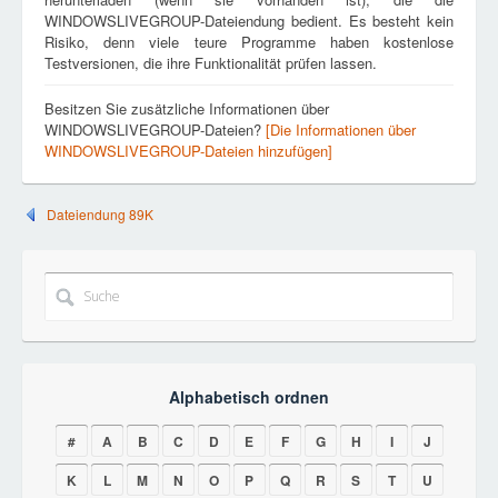
WINDOWSLIVEGROUP-Dateiendung bedient. Es besteht kein
Risiko, denn viele teure Programme haben kostenlose
Testversionen, die ihre Funktionalität prüfen lassen.
Besitzen Sie zusätzliche Informationen über
WINDOWSLIVEGROUP-Dateien?
[Die Informationen über
WINDOWSLIVEGROUP-Dateien hinzufügen]
Dateiendung 89K
Alphabetisch ordnen
#
A
B
C
D
E
F
G
H
I
J
K
L
M
N
O
P
Q
R
S
T
U