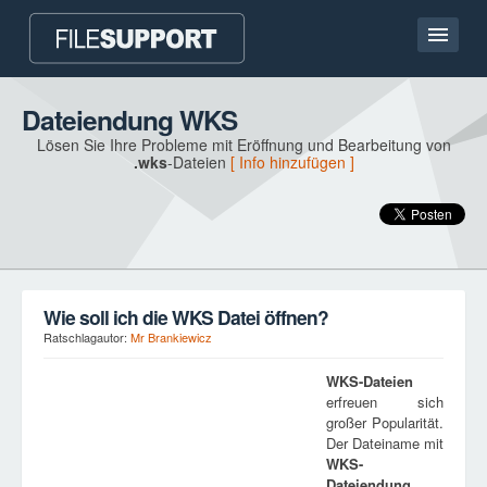
Hauptseite
Dateiendung WKS
Lösen Sie Ihre Probleme mit Eröffnung und Bearbeitung von
Kontakt
.wks
-Dateien
[ Info hinzufügen ]
Language
DATEIENDUNG HINZUFÜGEN
Wie soll ich die WKS Datei öffnen?
Ratschlagautor:
Mr Brankiewicz
WKS
-Dateien
erfreuen sich
großer Popularität.
Der Dateiname mit
WKS
-
Dateiendung