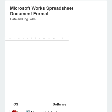
Microsoft Works Spreadsheet
Document Format
Dateiendung .wks
Kategorie:
Spreadsheetdateien
OS
Software