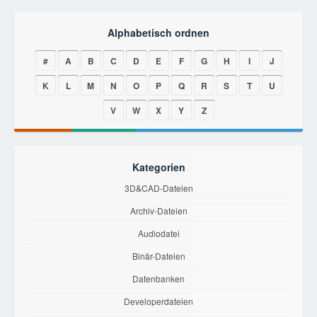
Alphabetisch ordnen
#
A
B
C
D
E
F
G
H
I
J
K
L
M
N
O
P
Q
R
S
T
U
V
W
X
Y
Z
Kategorien
3D&CAD-Dateien
Archiv-Dateien
Audiodatei
Binär-Dateien
Datenbanken
Developerdateien